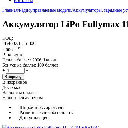
Контакты
Главная
/
Радиоуправляемые модели
/
Аккумуляторы, зарядные ус
Аккумулятор LiPo Fullymax 1
КОД:
FB460XT-3S-80C
00
Р
2 006
В наличии
Цена в баллах:
2006 баллов
Бонусные баллы:
100 баллов
+
−
В корзину
В избранное
Доставка
Варианты оплаты
Наши преимущества
— Широкий ассортимент
— Различные способы оплаты
— Доступная цена