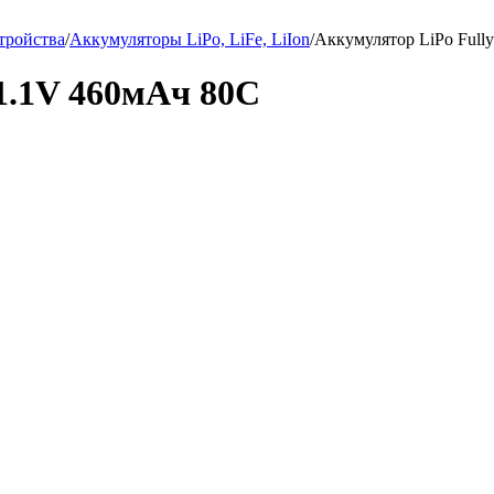
тройства
/
Аккумуляторы LiPo, LiFe, LiIon
/
Аккумулятор LiPo Full
1.1V 460мАч 80C