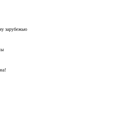
му зарубежью
ны
на!