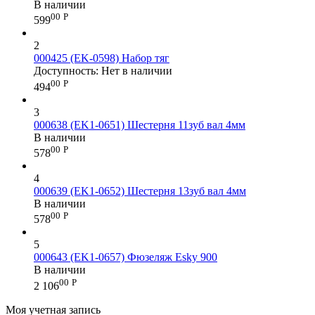
В наличии
00
Р
599
2
000425 (EK-0598) Набор тяг
Доступность:
Нет в наличии
00
Р
494
3
000638 (EK1-0651) Шестерня 11зуб вал 4мм
В наличии
00
Р
578
4
000639 (EK1-0652) Шестерня 13зуб вал 4мм
В наличии
00
Р
578
5
000643 (EK1-0657) Фюзеляж Esky 900
В наличии
00
Р
2 106
Моя учетная запись