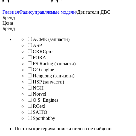
Главная
/
Радиоуправляемые модели
/
Двигатели ДВС
Бренд
Цена
Бренд
ACME (запчасти)
ASP
CRRCpro
FORA
FS Racing (запчасти)
GO engine
Henglong (запчасти)
HSP (запчасти)
NGH
Norvel
O.S. Engines
RCexl
SAITO
Sporthobby
По этим критериям поиска ничего не найдено