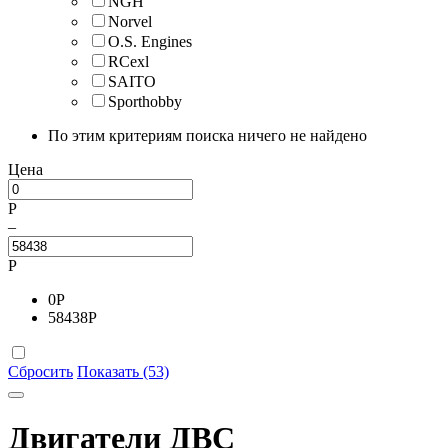
NGH
Norvel
O.S. Engines
RCexl
SAITO
Sporthobby
По этим критериям поиска ничего не найдено
Цена
Р
–
Р
0
Р
58438
Р
Сбросить
Показать (53)
Двигатели ДВС