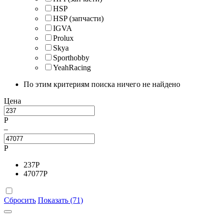
HSP
HSP (запчасти)
IGVA
Prolux
Skya
Sporthobby
YeahRacing
По этим критериям поиска ничего не найдено
Цена
Р
–
Р
237
Р
47077
Р
Сбросить
Показать (71)