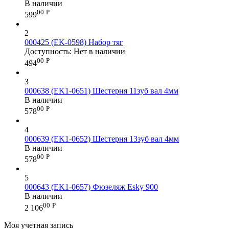
В наличии
00
Р
599
2
000425 (EK-0598) Набор тяг
Доступность:
Нет в наличии
00
Р
494
3
000638 (EK1-0651) Шестерня 11зуб вал 4мм
В наличии
00
Р
578
4
000639 (EK1-0652) Шестерня 13зуб вал 4мм
В наличии
00
Р
578
5
000643 (EK1-0657) Фюзеляж Esky 900
В наличии
00
Р
2 106
Моя учетная запись