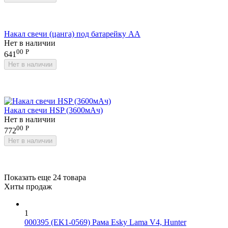
Накал свечи (цанга) под батарейку АА
Нет в наличии
00
Р
641
Нет в наличии
Накал свечи HSP (3600мАч)
Нет в наличии
00
Р
772
Нет в наличии
Показать еще 24 товара
Хиты продаж
1
000395 (EK1-0569) Рама Esky Lama V4, Hunter