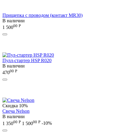
Прищепка с проводом (контакт MR30)
В наличии
00
Р
1 500
Пулл-стартер HSP R020
В наличии
00
Р
470
Скидка
10%
Свеча Nelson
В наличии
00
Р
00
Р
1 350
1 500
-10%