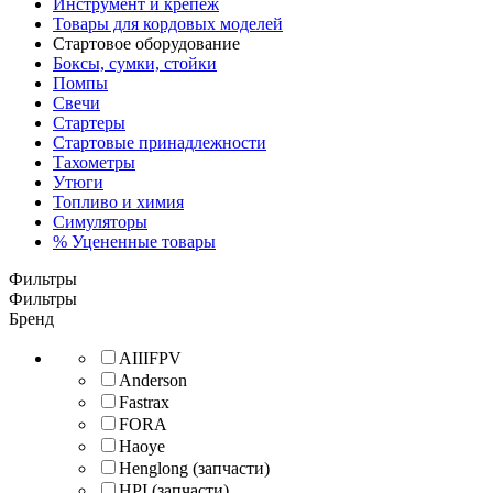
Инструмент и крепеж
Товары для кордовых моделей
Стартовое оборудование
Боксы, сумки, стойки
Помпы
Свечи
Стартеры
Стартовые принадлежности
Тахометры
Утюги
Топливо и химия
Симуляторы
% Уцененные товары
Фильтры
Фильтры
Бренд
AIIIFPV
Anderson
Fastrax
FORA
Haoye
Henglong (запчасти)
HPI (запчасти)