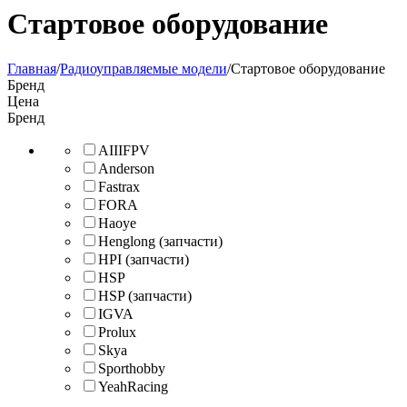
Стартовое оборудование
Главная
/
Радиоуправляемые модели
/
Стартовое оборудование
Бренд
Цена
Бренд
AIIIFPV
Anderson
Fastrax
FORA
Haoye
Henglong (запчасти)
HPI (запчасти)
HSP
HSP (запчасти)
IGVA
Prolux
Skya
Sporthobby
YeahRacing