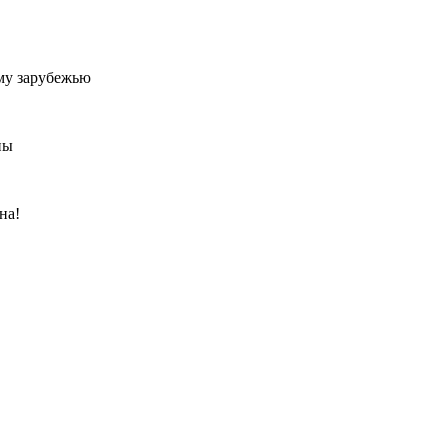
му зарубежью
ны
на!