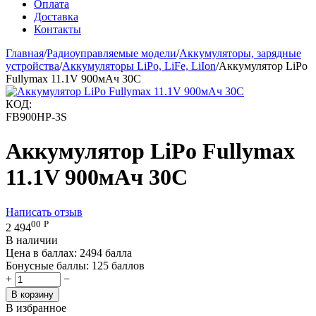
Оплата
Доставка
Контакты
Главная
/
Радиоуправляемые модели
/
Аккумуляторы, зарядные
устройства
/
Аккумуляторы LiPo, LiFe, LiIon
/
Аккумулятор LiPo
Fullymax 11.1V 900мАч 30C
КОД:
FB900HP-3S
Аккумулятор LiPo Fullymax
11.1V 900мАч 30C
Написать отзыв
00
Р
2 494
В наличии
Цена в баллах:
2494 балла
Бонусные баллы:
125 баллов
+
−
В корзину
В избранное