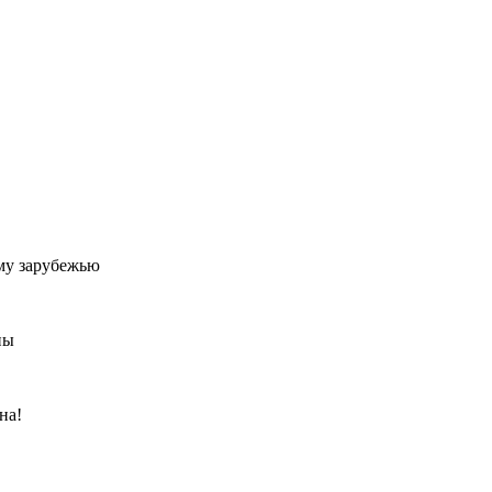
му зарубежью
ны
на!