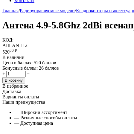
Контакты
Главная
/
Радиоуправляемые модели
/
Квадрокоптеры и аксессуа
Антена 4.9-5.8Ghz 2dBi всена
КОД:
AIII-AN-112
00
Р
520
В наличии
Цена в баллах:
520 баллов
Бонусные баллы:
26 баллов
+
−
В корзину
В избранное
Доставка
Варианты оплаты
Наши преимущества
— Широкий ассортимент
— Различные способы оплаты
— Доступная цена