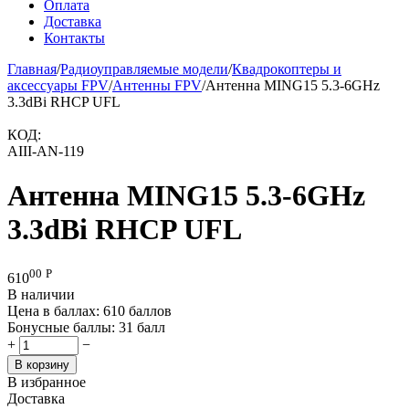
Оплата
Доставка
Контакты
Главная
/
Радиоуправляемые модели
/
Квадрокоптеры и
аксессуары FPV
/
Антенны FPV
/
Антенна MING15 5.3-6GHz
3.3dBi RHCP UFL
КОД:
AIII-AN-119
Антенна MING15 5.3-6GHz
3.3dBi RHCP UFL
00
Р
610
В наличии
Цена в баллах:
610 баллов
Бонусные баллы:
31 балл
+
−
В корзину
В избранное
Доставка