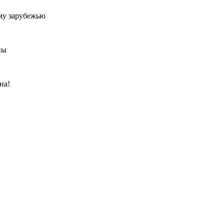
му зарубежью
ны
на!