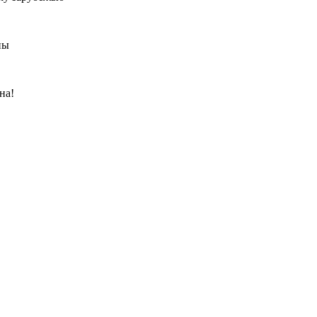
ны
на!