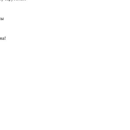
ны
на!