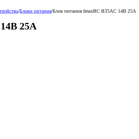
тройства
/
Блоки питания
/
Блок питания ImaxRC B35AC 14В 25A
14В 25A