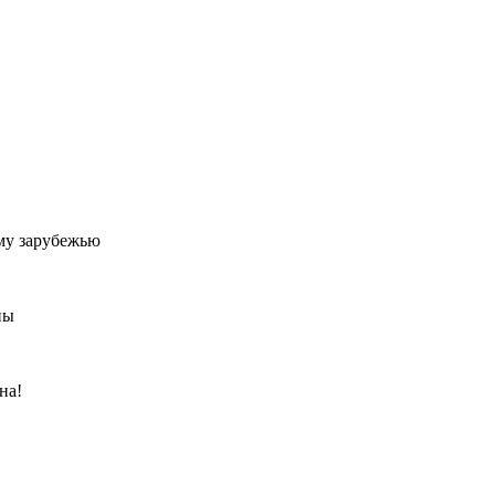
му зарубежью
ны
на!