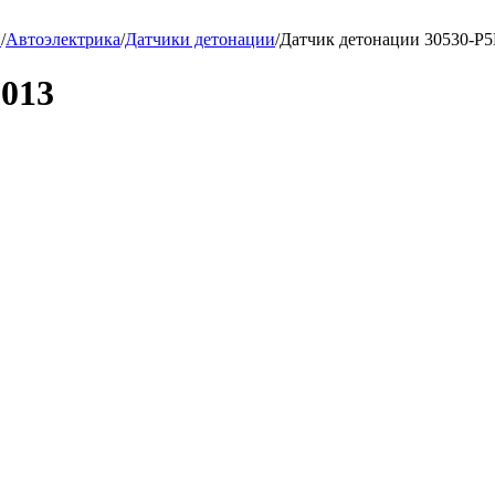
и
/
Автоэлектрика
/
Датчики детонации
/
Датчик детонации 30530-P
-013