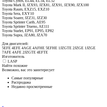
Toyota Cynos, EL44, EL54, EL52
Toyota Mark II, JZX93, JZX81, JZX91, JZX90, JZX100
Toyota Raum, EXZ15, EXZ10
Toyota Sera, EXY10
Toyota Soarer, JZZ31, JZZ30
Toyota Sprinter Carib, AE95
Toyota Sprinter Trueno, AE111
Toyota Starlet, EP91, EP95, EP82
Toyota Supra, JZA80, JZA70
Для двигателей:
5EFE 4EFE 4AGE 4AFHE 5EFHE 1JZGTE 2JZGE 1JZGE
7AFE 4AFE 2JZGTE 4EFTE
Изготовитель
LASP
Найти похожие
Возможно, вас это заинтересует
Самые популярные
Распродажа
Недавно просмотренные