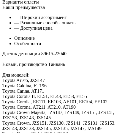
Варианты оплаты
Наши преимущества
— Широкий ассортимент
— Различные способы оплаты
— Доступная цена
Описание
Особенности
Датчик детонации 89615-22040
Новый, производство Тайвань
Для моделей:
Toyota Aristo, JZS147
Toyota Caldina, ET196
Toyota Carina, AT171
Toyota Corolla II, EL51, EL43, EL53, EL55
Toyota Corolla, EE111, EE103, AE101, EE104, EE102
Toyota Corona, AT211, AT210, AT190
Toyota Crown Majesta, JZS147, JZS149, JZS151, JZS141,
JZS153, JZS143, JZS145
Toyota Crown, JZS151, JZS130, JZS141, JZS131, JZS153,
JZS143, JZS133, JZS145, JZS135, JZS147, JZS149