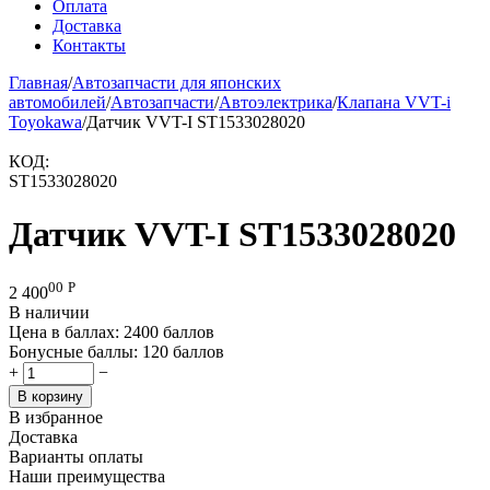
Оплата
Доставка
Контакты
Главная
/
Автозапчасти для японских
автомобилей
/
Автозапчасти
/
Автоэлектрика
/
Клапана VVT-i
Toyokawa
/
Датчик VVT-I ST1533028020
КОД:
ST1533028020
Датчик VVT-I ST1533028020
00
Р
2 400
В наличии
Цена в баллах:
2400 баллов
Бонусные баллы:
120 баллов
+
−
В корзину
В избранное
Доставка
Варианты оплаты
Наши преимущества