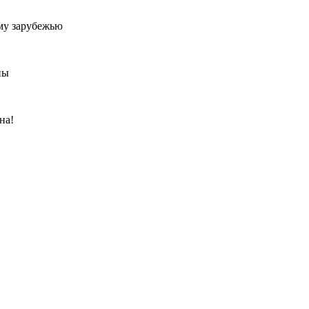
му зарубежью
ны
на!