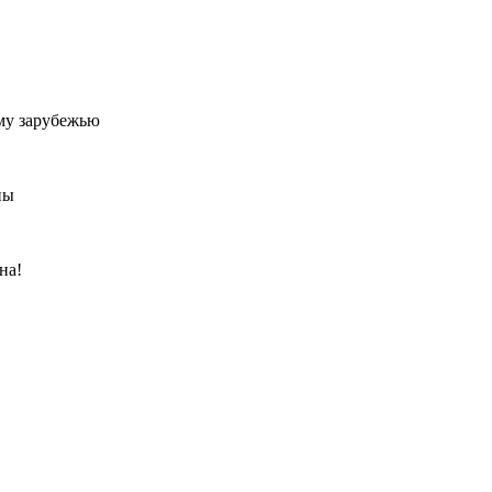
му зарубежью
ны
на!