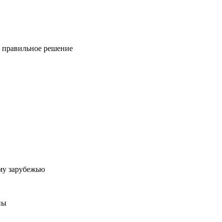
ь правильное решение
му зарубежью
ны