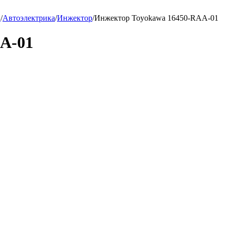
и
/
Автоэлектрика
/
Инжектор
/
Инжектор Toyokawa 16450-RAA-01
A-01