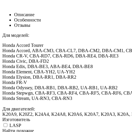
Описание
Особенности
Отзывы
Для моделей:
Honda Accord Tourer
Honda Accord, ABA-CM3, CBA-CL7, DBA-CM2, DBA-CM1, C
Honda CR-V, CBA-RD7, CBA-RD6, DBA-RE4, DBA-RE3
Honda Civic, DBA-FD2
Honda Edix, DBA-BE3, ABA-BE4, DBA-BE8
Honda Element, CBA-YH2, UA-YH2
Honda Elysion, DBA-RR1, DBA-RR2
Honda FR-V
Honda Odyssey, DBA-RB1, DBA-RB2, UA-RB1, UA-RB2
Honda Stepwgn, CBA-RF3, CBA-RF4, CBA-RF5, CBA-RF6, C
Honda Stream, UA-RN3, CBA-RN3
Для двигателей:
K20A9, K20Z2, K24A4, K24A8, K20A6, K20A7, K20A3, K20A,
Изготовитель
LASP
Найти похожие