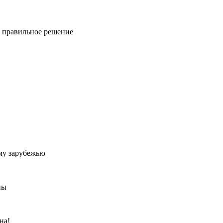
ь правильное решение
му зарубежью
ны
на!