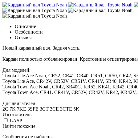
Описание
Особенности
Отзывы
Новый карданный вал. Задняя часть.
Кардан полностью отбалансирован. Крестовины отцентрирова
Для моделей:
Toyota Lite Ace Noah, CR52, CR41, CR40, CR51, CR50, CR42,
Toyota Lite Ace, CR42V, CR52V, CR51V, CR41V, SR40, KR42, 
Toyota Town Ace Noah, CR42, SR40G, KR52, KR41, KR42, CR4
Toyota Town Ace, CR41, CR41V, CR52V, CR42V, KR42, KR42V,
Для двигателей:
2C 7K 7KE 3SFE 3CT 3CE 3CTE 5K
Изготовитель
LASP
Найти похожие
Сообщения не найдены