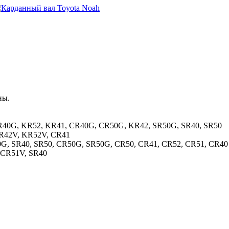
ны.
 SR40G, KR52, KR41, CR40G, CR50G, KR42, SR50G, SR40, SR50
KR42V, KR52V, CR41
0G, SR40, SR50, CR50G, SR50G, CR50, CR41, CR52, CR51, CR40
 CR51V, SR40