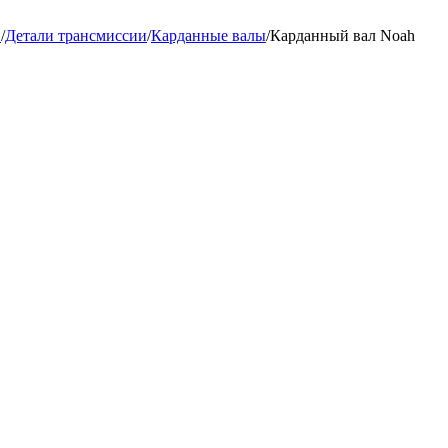
и
/
Детали трансмиссии
/
Карданные валы
/
Карданный вал Noah