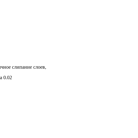
ичное слипание слоев,
а 0.02