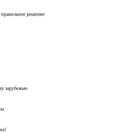
ь правильное решение
му зарубежью
ны
на!