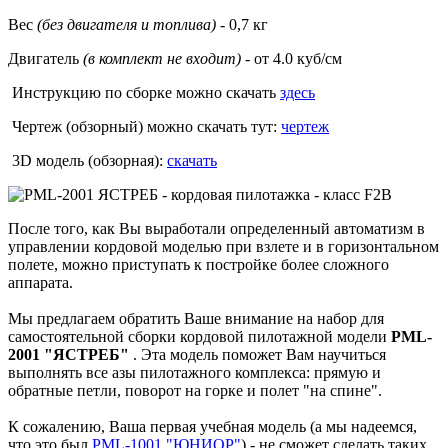
Вес
(без двигателя и топлива)
- 0,7 кг
Двигатель
(в комплект не входит) -
от 4.0 куб/см
Инструкцию по сборке можно скачать
здесь
Чертеж (обзорный) можно скачать тут:
чертеж
3D модель (обзорная):
скачать
После того, как Вы выработали определенный автоматизм в
управлении кордовой моделью при взлете и в горизонтальном
полете, можно приступать к постройке более сложного
аппарата.
Мы предлагаем обратить Ваше внимание на набор для
самостоятельной сборки кордовой пилотажной модели
PML-
2001 "ЯСТРЕБ"
. Эта модель поможет Вам научиться
выполнять все азы пилотажного комплекса: прямую и
обратные петли, поворот на горке и полет "на спине".
К сожалению, Ваша первая учебная модель (а мы надеемся,
что это был
PML-1001 "ЮНИОР"
) - не сможет сделать таких