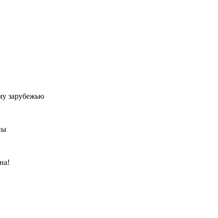
му зарубежью
ны
на!