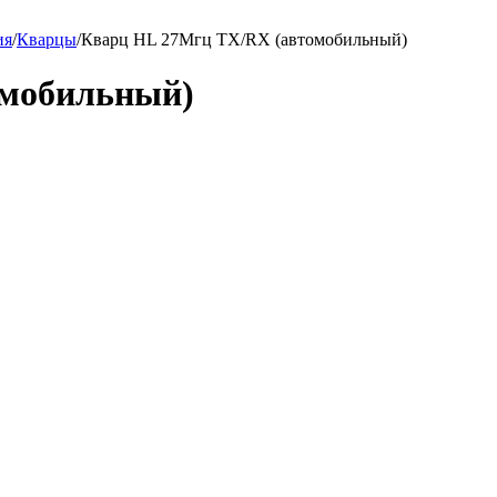
ия
/
Кварцы
/
Кварц HL 27Мгц TX/RX (автомобильный)
омобильный)