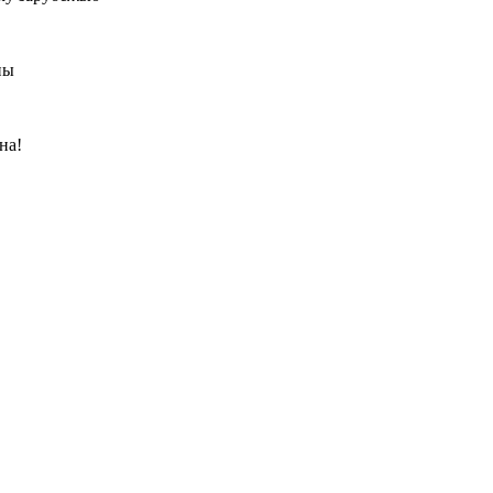
ны
на!