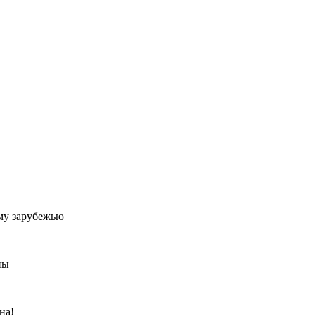
му зарубежью
ны
на!