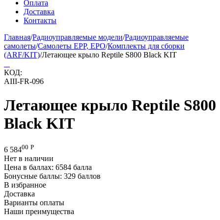
Оплата
Доставка
Контакты
Главная
/
Радиоуправляемые модели
/
Радиоуправляемые
самолеты
/
Самолеты EPP, EPO
/
Комплекты для сборки
(ARF/KIT)
/
Летающее крыло Reptile S800 Black KIT
КОД:
AIII-FR-096
Летающее крыло Reptile S800
Black KIT
00
Р
6 584
Нет в наличии
Цена в баллах:
6584 балла
Бонусные баллы:
329 баллов
В избранное
Доставка
Варианты оплаты
Наши преимущества