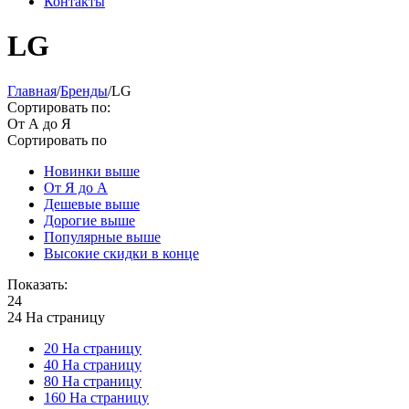
Контакты
LG
Главная
/
Бренды
/
LG
Сортировать по:
От А до Я
Сортировать по
Новинки выше
От Я до А
Дешевые выше
Дорогие выше
Популярные выше
Высокие скидки в конце
Показать:
24
24 На страницу
20 На страницу
40 На страницу
80 На страницу
160 На страницу