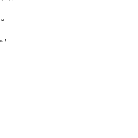
ны
на!