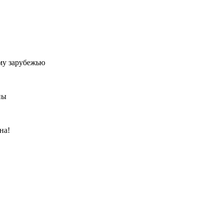
му зарубежью
ны
на!