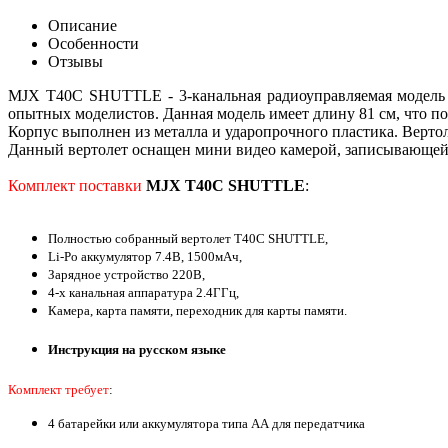
Описание
Особенности
Отзывы
MJX T40C SHUTTLE - 3-канальная радиоуправляемая модель в
опытных моделистов. Данная модель имеет длину 81 см, что поз
Корпус выполнен из металла и ударопрочного пластика. Вертол
Данный вертолет оснащен мини видео камерой, записывающей 
Комплект поставки
MJX T40C SHUTTLE
:
Полностью собранный вертолет T40C SHUTTLE,
Li-Po аккумулятор 7.4В, 1500мАч,
Зарядное устройство 220В,
4-х канальная аппаратура 2.4ГГц,
Камера, карта памяти, переходник для карты памяти.
Инструкция на русском языке
Комплект требует
:
4 батарейки или аккумулятора типа АА для передатчика