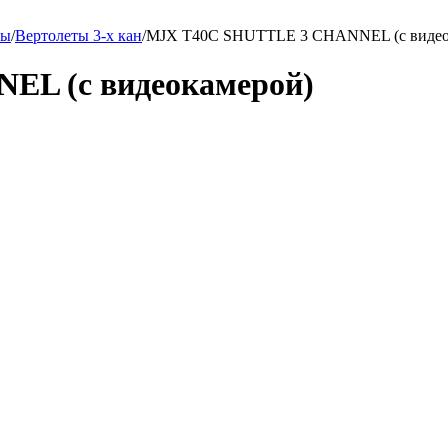
ты
/
Вертолеты 3-х кан
/
MJX T40C SHUTTLE 3 CHANNEL (с видео
L (с видеокамерой)