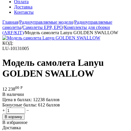
Оплата
Доставка
Контакты
Главная
/
Радиоуправляемые модели
/
Радиоуправляемые
самолеты
/
Самолеты EPP, EPO
/
Комплекты для сборки
(ARF/KIT)
/
Модель самолета Lanyu GOLDEN SWALLOW
КОД:
LU-10131005
Модель самолета Lanyu
GOLDEN SWALLOW
00
Р
12 238
В наличии
Цена в баллах:
12238 баллов
Бонусные баллы:
612 баллов
+
−
В корзину
В избранное
Доставка