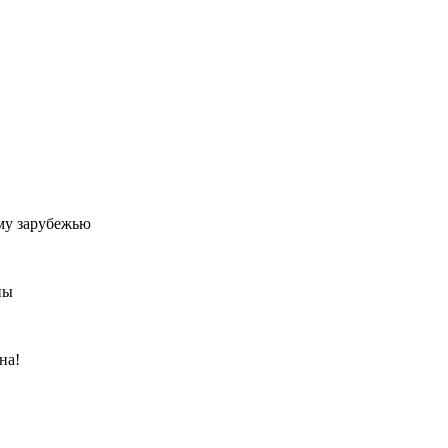
му зарубежью
ны
на!