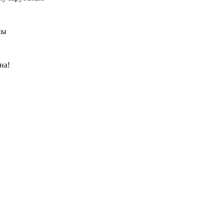
ны
на!