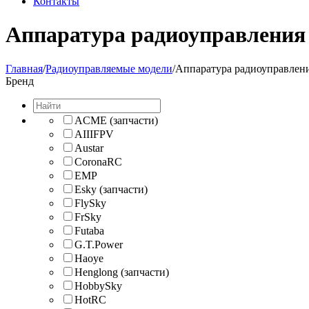
Контакты
Аппаратура радиоуправления
Главная
/
Радиоуправляемые модели
/
Аппаратура радиоуправлен
Бренд
ACME (запчасти)
AIIIFPV
Austar
CoronaRC
EMP
Esky (запчасти)
FlySky
FrSky
Futaba
G.T.Power
Haoye
Henglong (запчасти)
HobbySky
HotRC