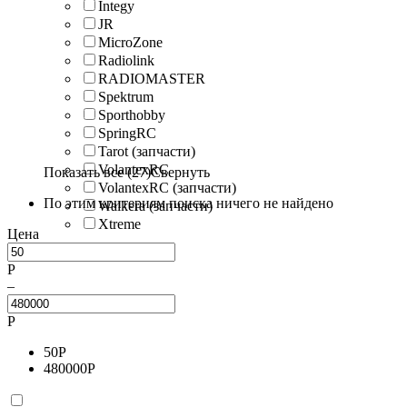
Integy
JR
MicroZone
Radiolink
RADIOMASTER
Spektrum
Sporthobby
SpringRC
Tarot (запчасти)
VolantexRC
Показать все (27)
Свернуть
VolantexRC (запчасти)
По этим критериям поиска ничего не найдено
Walkera (запчасти)
Xtreme
Цена
Р
–
Р
50
Р
480000
Р