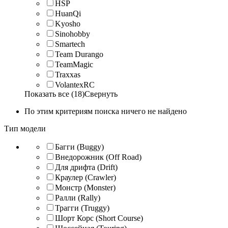
HSP
HuanQi
Kyosho
Sinohobby
Smartech
Team Durango
TeamMagic
Traxxas
VolantexRC
Показать все (18)
Свернуть
По этим критериям поиска ничего не найдено
Тип модели
Багги (Buggy)
Внедорожник (Off Road)
Для дрифта (Drift)
Краулер (Crawler)
Монстр (Monster)
Ралли (Rally)
Трагги (Truggy)
Шорт Корс (Short Course)