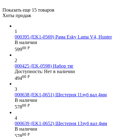
Показать еще 15 товаров
Хиты продаж
1
000395 (EK1-0569) Рама Esky Lama V4, Hunter
В наличии
00
Р
599
2
000425 (EK-0598) Набор тяг
Доступность:
Нет в наличии
00
Р
494
3
000638 (EK1-0651) Шестерня 11зуб вал 4мм
В наличии
00
Р
578
4
000639 (EK1-0652) Шестерня 13зуб вал 4мм
В наличии
00
Р
578