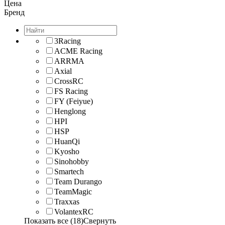
Цена
Бренд
3Racing
ACME Racing
ARRMA
Axial
CrossRC
FS Racing
FY (Feiyue)
Henglong
HPI
HSP
HuanQi
Kyosho
Sinohobby
Smartech
Team Durango
TeamMagic
Traxxas
VolantexRC
Показать все (18)
Свернуть