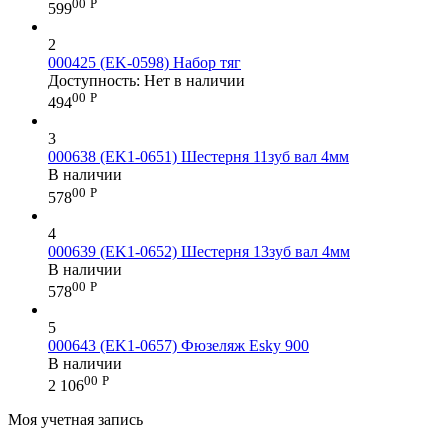
00
Р
599
2
000425 (EK-0598) Набор тяг
Доступность:
Нет в наличии
00
Р
494
3
000638 (EK1-0651) Шестерня 11зуб вал 4мм
В наличии
00
Р
578
4
000639 (EK1-0652) Шестерня 13зуб вал 4мм
В наличии
00
Р
578
5
000643 (EK1-0657) Фюзеляж Esky 900
В наличии
00
Р
2 106
Моя учетная запись