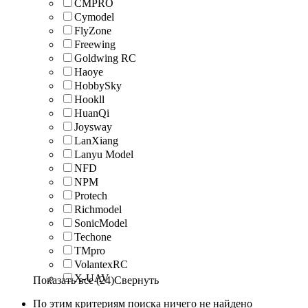
CMPRO
Cymodel
FlyZone
Freewing
Goldwing RC
Haoye
HobbySky
Hookll
HuanQi
Joysway
LanXiang
Lanyu Model
NFD
NPM
Protech
Richmodel
SonicModel
Techone
TMpro
VolantexRC
X-UAV
Показать все (24)
Свернуть
По этим критериям поиска ничего не найдено