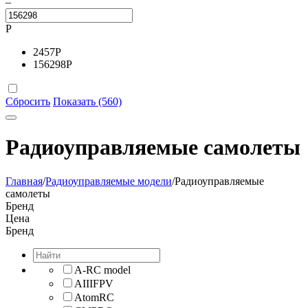
–
Р
2457
Р
156298
Р
Сбросить
Показать (560)
Радиоуправляемые самолеты
Главная
/
Радиоуправляемые модели
/
Радиоуправляемые
самолеты
Бренд
Цена
Бренд
A-RC model
AIIIFPV
AtomRC