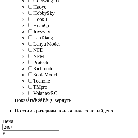
Goldwing RC
Haoye
HobbySky
Hookll
HuanQi
Joysway
LanXiang
Lanyu Model
NFD
NPM
Protech
Richmodel
SonicModel
Techone
TMpro
VolantexRC
X-UAV
Показать все (24)
Свернуть
По этим критериям поиска ничего не найдено
Цена
Р