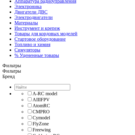
Аппаратура радиоуправления
Электроника
Двигатели ДВС
Электродвигатели
Материалы
Инструмент и крепеж
Товары для кордовых моделей
Стартовое оборудование
Топливо и химия
Симуляторы
% Уцененные товары
Фильтры
Фильтры
Бренд
A-RC model
AIIIFPV
AtomRC
CMPRO
Cymodel
FlyZone
Freewing