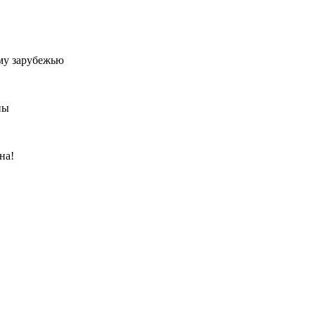
му зарубежью
ны
на!