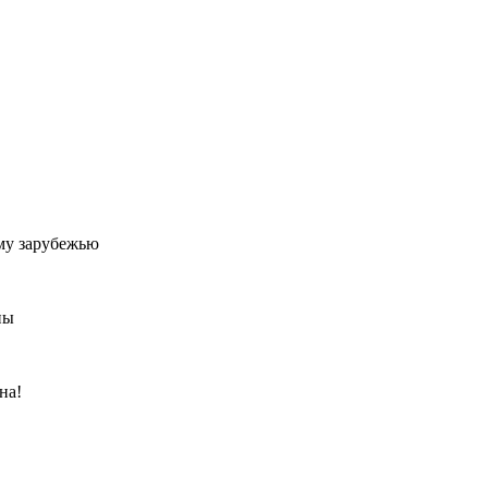
му зарубежью
ны
на!