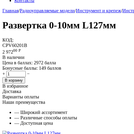
Контакты
Главная
/
Радиоуправляемые модели
/
Инструмент и крепеж
/
Инст
Развертка 0-10мм L127мм
КОД:
CPV60201B
00
Р
2 972
В наличии
Цена в баллах:
2972 балла
Бонусные баллы:
149 баллов
+
−
В корзину
В избранное
Доставка
Варианты оплаты
Наши преимущества
— Широкий ассортимент
— Различные способы оплаты
— Доступная цена