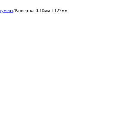
румент
/
Развертка 0-10мм L127мм