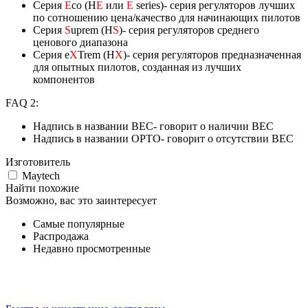
Серия
E
co (H
E
или
E
series)- серия регуляторов лучших
по сотношению цена/качество для начинающих пилотов
Серия
S
uprem (H
S
)- серия регуляторов среднего
ценового диапазона
Серия e
X
Trem (H
X
)- серия регуляторов предназначенная
для опытных пилотов, созданная из лучших
компонентов
FAQ 2:
Надпись в названии BEC- говорит о наличии BEC
Надпись в названии OPTO- говорит о отсутствии BEC
Изготовитель
Maytech
Найти похожие
Возможно, вас это заинтересует
Самые популярные
Распродажа
Недавно просмотренные