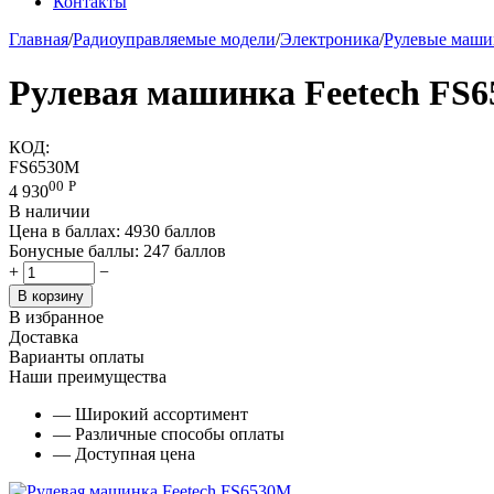
Контакты
Главная
/
Радиоуправляемые модели
/
Электроника
/
Рулевые маши
Рулевая машинка Feetech FS
КОД:
FS6530M
00
Р
4 930
В наличии
Цена в баллах:
4930 баллов
Бонусные баллы:
247 баллов
+
−
В корзину
В избранное
Доставка
Варианты оплаты
Наши преимущества
— Широкий ассортимент
— Различные способы оплаты
— Доступная цена