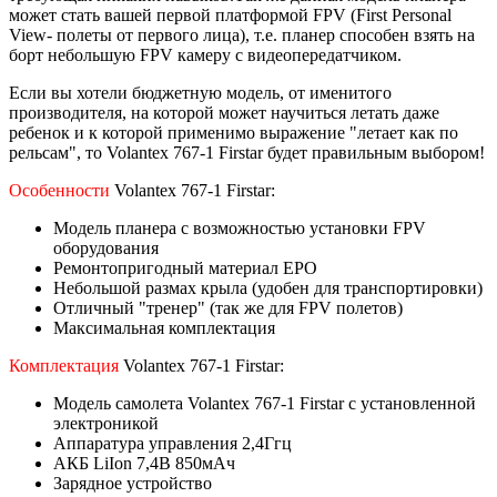
может стать вашей первой платформой FPV (First Personal
View- полеты от первого лица), т.е. планер способен взять на
борт небольшую FPV камеру с видеопередатчиком.
Если вы хотели бюджетную модель, от именитого
производителя, на которой может научиться летать даже
ребенок и к которой применимо выражение "летает как по
рельсам", то Volantex 767-1 Firstar будет правильным выбором!
Особенности
Volantex 767-1 Firstar:
Модель планера с возможностью установки FPV
оборудования
Ремонтопригодный материал EPO
Небольшой размах крыла (удобен для транспортировки)
Отличный "тренер" (так же для FPV полетов)
Максимальная комплектация
Комплектация
Volantex 767-1 Firstar:
Модель самолета Volantex 767-1 Firstar с установленной
электроникой
Аппаратура управления 2,4Ггц
АКБ LiIon 7,4В 850мАч
Зарядное устройство