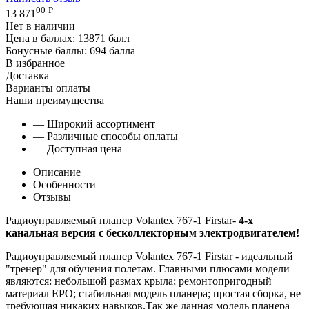
00
Р
13 871
Нет в наличии
Цена в баллах:
13871 балл
Бонусные баллы:
694 балла
В избранное
Доставка
Варианты оплаты
Наши преимущества
— Широкий ассортимент
— Различные способы оплаты
— Доступная цена
Описание
Особенности
Отзывы
Радиоуправляемый планер Volantex 767-1 Firstar-
4-х
канальная версия с бесколлекторным электродвигателем!
Радиоуправляемый планер Volantex 767-1 Firstar - идеальный
"тренер" для обучения полетам. Главными плюсами модели
являются: небольшой размах крыла; ремонтопригодный
материал EPO; стабильная модель планера; простая сборка, не
требующая никаких навыков.Так же данная модель планера