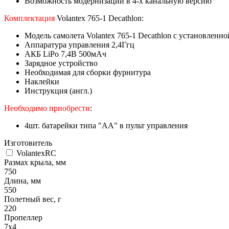
Возможность модернизации в 4-х канальную версию
Комплектация
Volantex 765-1 Decathlon:
Модель самолета Volantex 765-1 Decathlon с установленн
Аппаратура управления 2,4Ггц
АКБ LiPo 7,4В 500мАч
Зарядное устройство
Необходимая для сборки фурнитура
Наклейки
Инструкция (англ.)
Необходимо приобрести
:
4шт. батарейки типа "АА" в пульт управления
Изготовитель
VolantexRC
Размах крыла, мм
750
Длина, мм
550
Полетный вес, г
220
Пропеллер
7x4