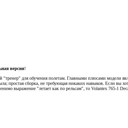
ьная версия
!
ный "тренер" для обучения полетам. Главными плюсами модели я
ыла; простая сборка, не требующая никаких навыков. Если вы хо
енимо выражение "летает как по рельсам", то Volantex 765-1 De