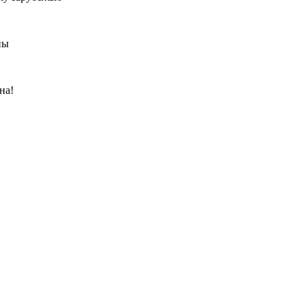
ны
на!