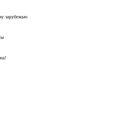
му зарубежью
ны
на!