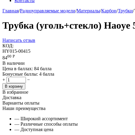
Контакты
Главная
/
Радиоуправляемые модели
/
Материалы
/
Карбон
/
Трубки
/
Трубка (уголь+стекло) Haoye 
Написать отзыв
КОД:
HY015-00415
00
Р
84
В наличии
Цена в баллах:
84 балла
Бонусные баллы:
4 балла
+
−
В корзину
В избранное
Доставка
Варианты оплаты
Наши преимущества
— Широкий ассортимент
— Различные способы оплаты
— Доступная цена