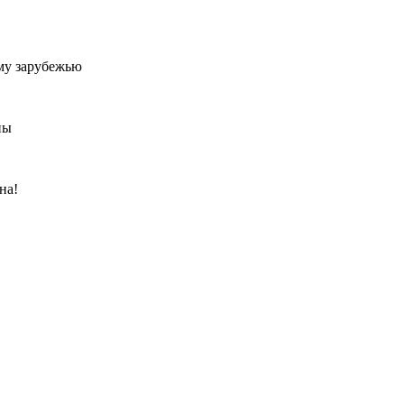
му зарубежью
ны
на!