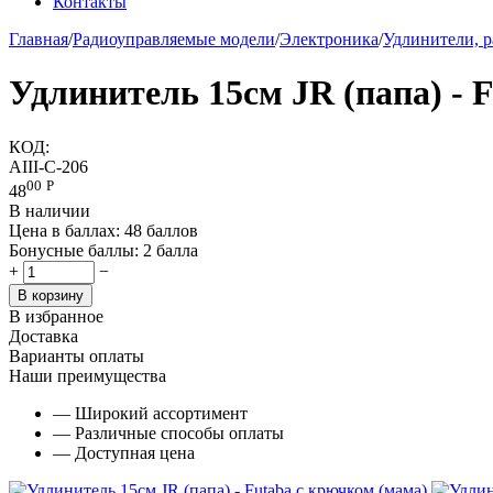
Контакты
Главная
/
Радиоуправляемые модели
/
Электроника
/
Удлинители, р
Удлинитель 15см JR (папа) - 
КОД:
AIII-C-206
00
Р
48
В наличии
Цена в баллах:
48 баллов
Бонусные баллы:
2 балла
+
−
В корзину
В избранное
Доставка
Варианты оплаты
Наши преимущества
— Широкий ассортимент
— Различные способы оплаты
— Доступная цена