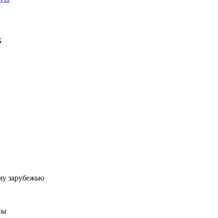
G
му зарубежью
ны