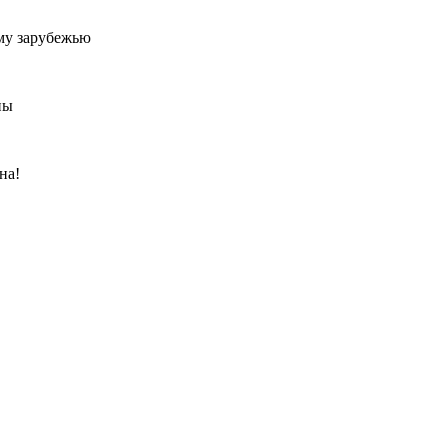
му зарубежью
ны
на!