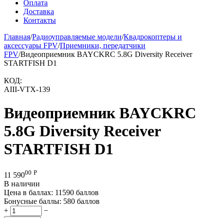
Оплата
Доставка
Контакты
Главная
/
Радиоуправляемые модели
/
Квадрокоптеры и
аксессуары FPV
/
Приемники, передатчики
FPV
/
Видеоприемник BAYCKRC 5.8G Diversity Receiver
STARTFISH D1
КОД:
AIII-VTX-139
Видеоприемник BAYCKRC
5.8G Diversity Receiver
STARTFISH D1
00
Р
11 590
В наличии
Цена в баллах:
11590 баллов
Бонусные баллы:
580 баллов
+
−