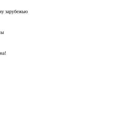
му зарубежью
ны
на!