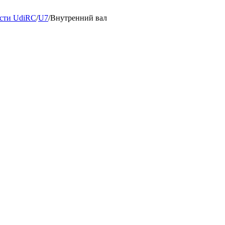
сти UdiRC
/
U7
/
Внутренний вал