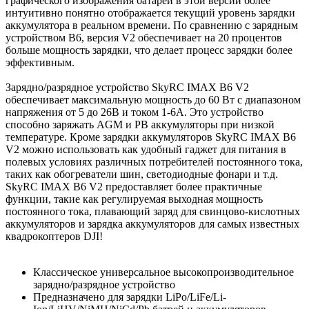
графического изображения батареи в этой версии более
интуитивно понятно отображается текущий уровень зарядки
аккумулятора в реальном времени. По сравнению с зарядным
устройством B6, версия V2 обеспечивает на 20 процентов
больше мощность зарядки, что делает процесс зарядки более
эффективным.
Зарядно/разрядное устройство SkyRC IMAX B6 V2
обеспечивает максимальную мощность до 60 Вт с диапазоном
напряжения от 5 до 26В и током 1-6А. Это устройство
способно заряжать AGM и PB аккумуляторы при низкой
температуре. Кроме зарядки аккумуляторов SkyRC IMAX B6
V2 можно использовать как удобный гаджет для питания в
полевых условиях различных потребителей постоянного тока,
таких как обогреватели шин, светодиодные фонари и т.д.
SkyRC IMAX B6 V2 предоставляет более практичные
функции, такие как регулируемая выходная мощность
постоянного тока, плавающий заряд для свинцово-кислотных
аккумуляторов и зарядка аккумуляторов для самых известных
квадрокоптеров DJI!
Классическое универсальное высокопроизводительное
зарядно/разрядное устройство
Предназначено для зарядки LiPo/LiFe/Li-