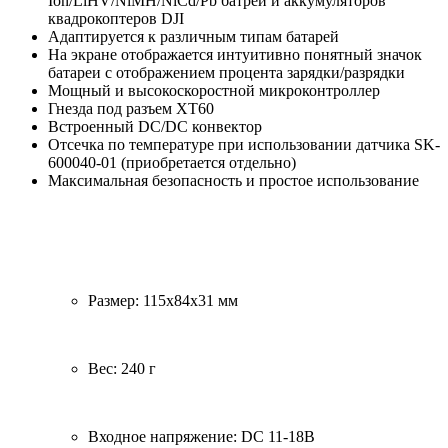
Ion/LiHV/NiMH/NiCd/Pb батрей и аккумуляторов
квадрокоптеров DJI
Адаптируется к различным типам батарей
На экране отображается интуитивно понятный значок
батареи с отображением процента зарядки/разрядки
Мощный и высокоскоростной микроконтроллер
Гнезда под разъем XT60
Встроенный DC/DC конвектор
Отсечка по температуре при использовании датчика SK-
600040-01 (приобретается отдельно)
Максимальная безопасность и простое использование
Размер: 115x84x31 мм
Вес: 240 г
Входное напряжение: DC 11-18В