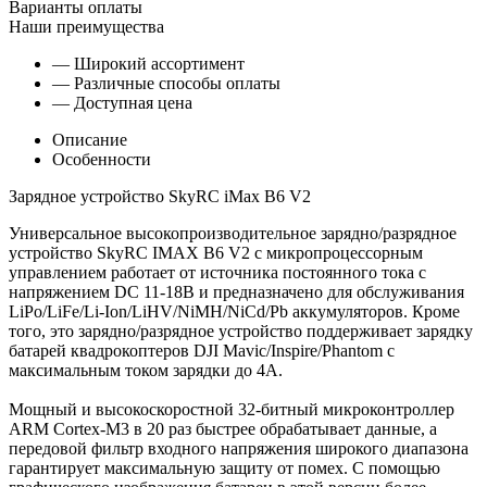
Варианты оплаты
Наши преимущества
— Широкий ассортимент
— Различные способы оплаты
— Доступная цена
Описание
Особенности
Зарядное устройство SkyRC iMax B6 V2
Универсальное высокопроизводительное зарядно/разрядное
устройство SkyRC IMAX B6 V2 с микропроцессорным
управлением работает от источника постоянного тока с
напряжением DC 11-18В и предназначено для обслуживания
LiPo/LiFe/Li-Ion/LiHV/NiMH/NiCd/Pb аккумуляторов. Кроме
того, это зарядно/разрядное устройство поддерживает зарядку
батарей квадрокоптеров DJI Mavic/Inspire/Phantom с
максимальным током зарядки до 4А.
Мощный и высокоскоростной 32-битный микроконтроллер
ARM Cortex-M3 в 20 раз быстрее обрабатывает данные, а
передовой фильтр входного напряжения широкого диапазона
гарантирует максимальную защиту от помех. С помощью