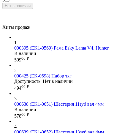
Нет в наличии
Хиты продаж
1
000395 (EK1-0569) Рама Esky Lama V4, Hunter
В наличии
00
Р
599
2
000425 (EK-0598) Набор тяг
Доступность:
Нет в наличии
00
Р
494
3
000638 (EK1-0651) Шестерня 11зуб вал 4мм
В наличии
00
Р
578
4
000639 (EK1-0652) Шестерня 13зуб вал 4мм