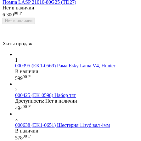
Помпа LASP 21010-80G25 (TD27)
Нет в наличии
00
Р
6 300
Нет в наличии
Хиты продаж
1
000395 (EK1-0569) Рама Esky Lama V4, Hunter
В наличии
00
Р
599
2
000425 (EK-0598) Набор тяг
Доступность:
Нет в наличии
00
Р
494
3
000638 (EK1-0651) Шестерня 11зуб вал 4мм
В наличии
00
Р
578